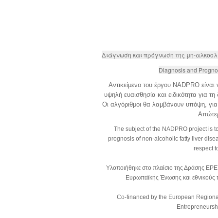
Διάγνωση και πρόγνωση της μη-αλκοολι
Diagnosis and Prognosi
Αντικείμενο του έργου NADPRO είναι 
υψηλή ευαισθησία και ειδικότητα για τη
Οι αλγόριθμοι θα λαμβάνουν υπόψη, για
Απώτερ
The subject of the NADPRO project is to 
prognosis of non-alcoholic fatty liver dise
respect 
Υλοποιήθηκε στο πλαίσιο της Δράσης Ε
Ευρωπαϊκής Ένωσης και εθνικούς
Co‐financed by the European Regiona
Entrepreneursh