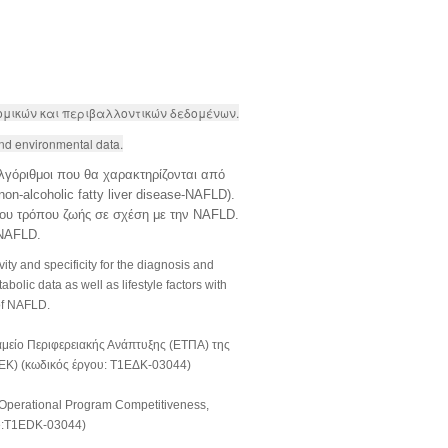
oμικών και περιβαλλοντικών δεδομένων.
and environmental data.
λγόριθμοι που θα χαρακτηρίζονται από
n-alcoholic fatty liver disease-NAFLD).
του τρόπου ζωής σε σχέση με την NAFLD.
 NAFLD.
ity and specificity for the diagnosis and
bolic data as well as lifestyle factors with
of NAFLD.
μείο Περιφερειακής Ανάπτυξης (ΕΤΠΑ) της
νΕΚ) (κωδικός έργου: T1ΕΔΚ-03044)
 Operational Program Competitiveness,
e:Τ1EDK-03044)