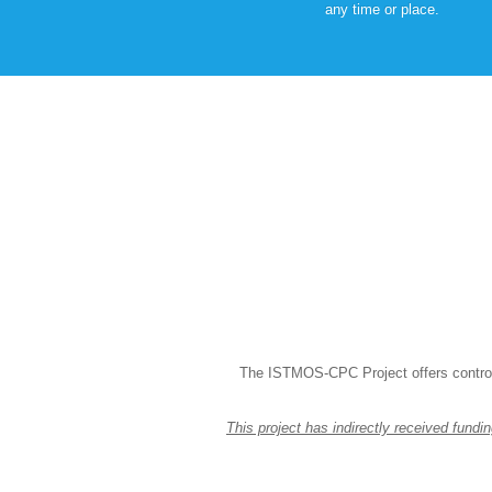
any time or place.
The ISTMOS-CPC Project offers control o
This project has indirectly received fun