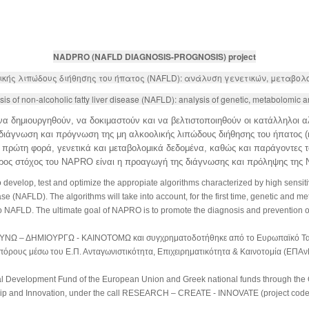
NADPRO (NAFLD DIAGNOSIS-PROGNOSIS) project
κής λιπώδους διήθησης του ήπατος (NAFLD): ανάλυση γενετικών, μεταβολ
s of non-alcoholic fatty liver disease (NAFLD): analysis of genetic, metabolomic 
να δημιουργηθούν, να δοκιμαστούν και να βελτιστοποιηθούν οι κατάλληλοι α
 διάγνωση και πρόγνωση της μη αλκοολικής λιπώδους διήθησης του ήπατος (no
 πρώτη φορά, γενετικά και μεταβολομικά δεδομένα, καθώς και παράγοντες 
ος στόχος του NAPRO είναι η προαγωγή της διάγνωσης και πρόληψης της
develop, test and optimize the appropiate algorithms characterized by high sensitiv
ase (NAFLD). The algorithms will take into account, for the first time, genetic and meta
to NAFLD. The ultimate goal of NAPRO is to promote the diagnosis and prevention 
ΡΕΥΝΩ – ΔΗΜΙΟΥΡΓΩ - ΚΑΙΝΟΤΟΜΩ και συγχρηματοδοτήθηκε από
το Ευρωπαϊκό Τα
 πόρους μέσω
του Ε.Π. Ανταγωνιστικότητα, Επιχειρηματικότητα & Καινοτομία (ΕΠΑ
l Development Fund of the European Union and Greek national funds
through the
ip and Innovation, under the call RESEARCH
– CREATE - INNOVATE (project cod